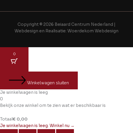
Copyright © 2026 Beiaard Centrum Nederland |
Webdesign en Realisatie:
Woerdekom Webdesign
0
Winkelwagen sluiten
Je winkelwagen is leeg
0
Bekijk onze winkel om te zien wat er beschikbaar is
Totaal
€
0,00
Je winkelwagen is leeg. Winkel nu →